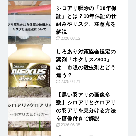
シロアリ駆除の「10年保
証」とは？10年保証の仕
組みやリスク、注意点を
解説
2026.03.12
しろあり対策協会認定の
薬剤「ネクサスZ800」
は、市販の殺虫剤とどう
違う？
2025.03.21
【黒い羽アリの画像多
数】シロアリとクロアリ
の羽アリを見分ける方法
を画像付きで解説
2026.08.05