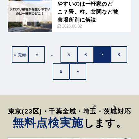
やすいのは一軒家のど
こ？畳、柱、玄関など被
害場所別に解説
2026.08.02
...
« 先頭
«
5
6
7
8
9
»
東京(23区)・千葉全域・
埼玉
・
茨城
対応
無料点検実施
します。