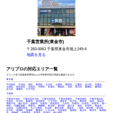
千葉営業所(東金市)
〒283-0063 千葉県東金市堀上249-4
地図を見る
アリプロの対応エリア一覧
※リンク先で各都道府県別および市区町村別の実績を確認できます。
東京都
千代田区
、
中央区
、
港区
、
新宿区
、
文京区
、
台東区
、
墨田区
、
江東区
、
品川区
、
目黒区
、
大田区
、
世田谷区
、
渋谷区
、
中野区
、
杉並区
、
豊島区
、
北区
、
荒川区
、
板橋区
、
練馬区
、
足立区
、
葛飾区
、
江戸川区
千葉県
千葉市中央区
、
千葉市花見川区
、
千葉市稲毛区
、
千葉市若葉区
、
千葉市緑区
、
千葉市美浜区
、
市原市
、
市川市
、
船橋市
、
習志野市
、
八千代市
、
浦安市
、
松戸市
、
野田市
、
柏市
、
流山市
、
我孫子市
、
鎌ケ谷市
、
成田市
、
佐倉市
、
四街道市
、
八街市
、
印西市
、
白井市
、
富里市
、
酒々
井町
、
印旛郡栄町
、
香取市
、
神崎町
、
多古町
、
東庄町
、
銚子市
、
旭市
、
匝瑳市
、
東金市
、
山武市
、
大網白里市
、
九十九里町
、
芝山町
、
横芝光町
、
茂原市
、
一宮町
、
睦沢町
、
長生村
、
白子町
、
長柄町
、
長南町
、
勝浦市
、
いすみ市
、
大多喜町
、
御宿町
、
館山市
、
鴨川市
、
南房総
市
、
鋸南町
、
木更津市
、
君津市
、
富津市
、
袖ケ浦市