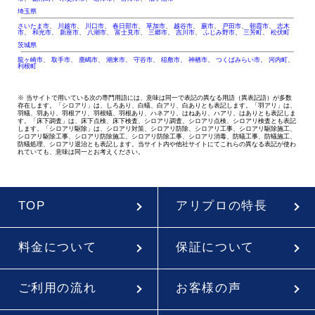
埼玉県
さいたま市
、
川越市
、
川口市
、
春日部市
、
草加市
、
越谷市
、
蕨市
、
戸田市
、
朝霞市
、
志木
市
、
和光市
、
新座市
、
八潮市
、
富士見市
、
三郷市
、
吉川市
、
ふじみ野市
、
三芳町
、
松伏町
茨城県
龍ヶ崎市
、
取手市
、
鹿嶋市
、
潮来市
、
守谷市
、
稲敷市
、
神栖市
、
つくばみらい市
、
河内町
、
利根町
※ 当サイトで用いている次の専門用語には、意味は同一で表記の異なる用語（異表記語）が多数
存在します。「シロアリ」は、しろあり、白蟻、白アリ、白ありとも表記します。「羽アリ」は、
羽蟻、羽あり、羽根アリ、羽根蟻、羽根あり、ハネアリ、はねあり、ハアリ、はありとも表記しま
す。「床下調査」は、床下点検、床下検査、シロアリ調査、シロアリ点検、シロアリ検査とも表記
します。「シロアリ駆除」は、シロアリ対策、シロアリ防除、シロアリ工事、シロアリ駆除施工、
シロアリ駆除工事、シロアリ防除施工、シロアリ防除工事、シロアリ消毒、防蟻工事、防蟻施工、
防蟻処理、シロアリ退治とも表記します。当サイト内や他社サイトにてこれらの異なる表記が使わ
れていても、意味は同一とお考えください。
TOP
アリプロの特長
料金について
保証について
ご利用の流れ
お客様の声