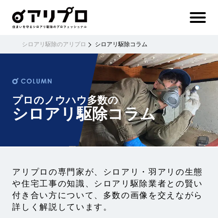
ア
リ
プ
ロ 住
ま
い
を
守
る
シ
シロアリ駆除のアリプロ
シロアリ駆除コラム
ロ
ア
リ
駆
除
の
プ
ロ
フ
ェ
ッ
シ
プロのノウハウ多数の
ョ
ナ
ル
シロアリ駆除コラム
アリプロの専門家が、シロアリ・羽アリの生態
や住宅工事の知識、シロアリ駆除業者との賢い
付き合い方について、多数の画像を交えながら
詳しく解説しています。