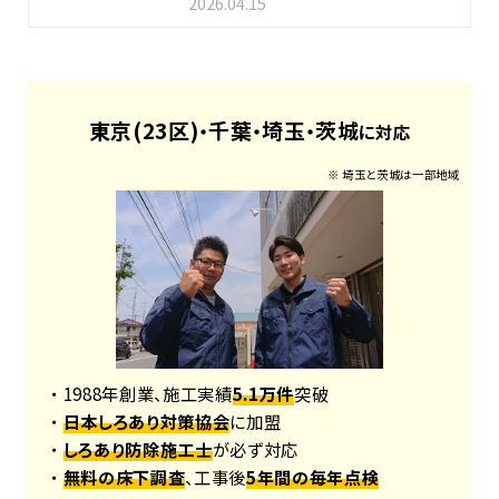
2026.04.15
東京(23区)
千葉
埼玉
茨城
・
・
・
に対応
※ 埼玉と茨城は一部地域
・ 1988年創業、施工実績
5.1万件
突破
・
日本しろあり対策協会
に加盟
・
しろあり防除施工士
が必ず対応
・
無料の床下調査
、工事後
5年間の毎年点検