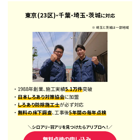
東京(23区)
千葉
埼玉
茨城
・
・
・
に対応
※ 埼玉と茨城は一部地域
・ 1988年創業、施工実績
5.1万件
突破
・
日本しろあり対策協会
に加盟
・
しろあり防除施工士
が必ず対応
・
無料の床下調査
、工事後
5年間の毎年点検
＼
シロアリ
・
羽アリ
を見つけたら
アリプロ
へ！
／