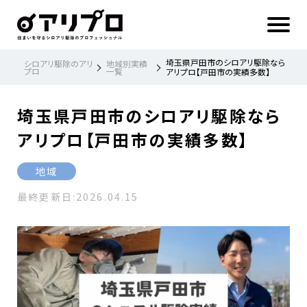
ア
リ
プ
ロ 住
ま
い
を
守
る
シ
埼玉県戸田市のシロアリ駆除なら
シロアリ駆除のアリ
地域別実績
ロ
プロ
一覧
ア
アリプロ【戸田市の実績多数】
リ
駆
除
の
プ
ロ
埼玉県戸田市のシロアリ駆除なら
フ
ェ
ッ
シ
アリプロ【戸田市の実績多数】
ョ
ナ
ル
地域
最終更新日:
2026.04.15