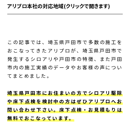
アリプロ本社の対応地域(クリックで開きます)
足立区、江戸川区、葛飾区、墨田区、江東
区、台東区、荒川区、北区、板橋区、豊島
区、文京区、千代田区、中央区、港区、新宿
区、中野区、練馬区、杉並区、世田谷区、目
この記事では、埼玉県戸田市で多数の施工を
黒区、品川区、大田区、渋谷区、埼玉県八潮
おこなってきたアリプロが、埼玉県戸田市で
市、川口市、吉川市、春日部市、さいたま
発生するシロアリや戸田市の特徴、また戸田
市、越谷市、蕨市、和光市、戸田市、松伏
市内の施工実績のデータやお客様の声につい
町、川越市、富士見市、朝霞市、ふじみ野
てまとめました。
市、草加市、志木市、三芳町、三郷市、新座
市
埼玉県戸田市にお住まいの方でシロアリ駆除
や床下点検を検討中の方はぜひアリプロへお
問い合わせ下さい。床下点検・お見積もりは
無料でおこなっています。