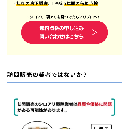
・
無料の床下調査
、工事後
5年間の毎年点検
＼
シロアリ
・
羽アリ
を見つけたら
アリプロ
へ！
／
訪問販売の業者ではないか？