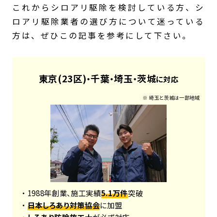
これからシロアリ駆除を検討している方、シ
ロアリ駆除業者の選び方について迷っている
方は、ぜひこの記事を参考にして下さい。
東京(23区)
千葉
埼玉
茨城
・
・
・
に対応
※ 埼玉と茨城は一部地域
・ 1988年創業、施工実績
5.1万件
突破
・
日本しろあり対策協会
に加盟