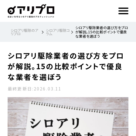
ア
リ
プ
ロ 住
ま
い
を
守
る
シ
シロアリ駆除業者の選び方をプロ
ロ
シロアリ駆除のア
シロアリ駆除コ
ア
が解説。15の比較ポイントで優良
リプロ
ラム
リ
な業者を選ぼう
駆
除
の
プ
ロ
フ
シロアリ駆除業者の選び方をプロ
ェ
ッ
シ
ョ
が解説。15の比較ポイントで優良
ナ
ル
な業者を選ぼう
最終更新日:
2026.03.11