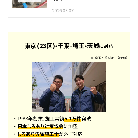
2026.03.07
東京(23区)
千葉
埼玉
茨城
・
・
・
に対応
※ 埼玉と茨城は一部地域
・ 1988年創業、施工実績
5.1万件
突破
・
日本しろあり対策協会
に加盟
・
しろあり防除施工士
が必ず対応