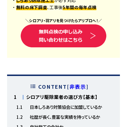
・
しろあり防除施工士
が必ず対応
・
無料の床下調査
、工事後
5年間の毎年点検
＼
シロアリ
・
羽アリ
を見つけたら
アリプロ
へ！
／
CONTENT
[
非表示
]
1
シロアリ駆除業者の選び方【基本】
1.1
日本しろあり対策協会に加盟しているか
1.2
社歴が長く、豊富な実績を持っているか
1.3
自社施工の会社か