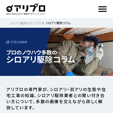
ア
リ
プ
ロ 住
ま
い
を
守
る
シ
シロアリ駆除コラム
シロアリ駆除のアリプロ
ロ
ア
リ
駆
除
の
プ
ロ
フ
ェ
ッ
シ
プロのノウハウ多数の
ョ
ナ
シロアリ駆除コラム
ル
アリプロの専門家が、シロアリ・羽アリの生態や住
宅工事の知識、シロアリ駆除業者との賢い付き合
い方について、多数の画像を交えながら詳しく解
説しています。