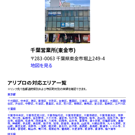
千葉営業所(東金市)
〒283-0063 千葉県東金市堀上249-4
地図を見る
アリプロの対応エリア一覧
※リンク先で各都道府県別および市区町村別の実績を確認できます。
東京都
千代田区
、
中央区
、
港区
、
新宿区
、
文京区
、
台東区
、
墨田区
、
江東区
、
品川区
、
目黒区
、
大田区
、
世田
谷区
、
渋谷区
、
中野区
、
杉並区
、
豊島区
、
北区
、
荒川区
、
板橋区
、
練馬区
、
足立区
、
葛飾区
、
江戸川区
千葉県
千葉市中央区
、
千葉市花見川区
、
千葉市稲毛区
、
千葉市若葉区
、
千葉市緑区
、
千葉市美浜区
、
市原
市
、
市川市
、
船橋市
、
習志野市
、
八千代市
、
浦安市
、
松戸市
、
野田市
、
柏市
、
流山市
、
我孫子市
、
鎌ケ
谷市
、
成田市
、
佐倉市
、
四街道市
、
八街市
、
印西市
、
白井市
、
富里市
、
酒々井町
、
印旛郡栄町
、
香取
市
、
神崎町
、
多古町
、
東庄町
、
銚子市
、
旭市
、
匝瑳市
、
東金市
、
山武市
、
大網白里市
、
九十九里町
、
芝
山町
、
横芝光町
、
茂原市
、
一宮町
、
睦沢町
、
長生村
、
白子町
、
長柄町
、
長南町
、
勝浦市
、
いすみ市
、
大
多喜町
、
御宿町
、
館山市
、
鴨川市
、
南房総市
、
鋸南町
、
木更津市
、
君津市
、
富津市
、
袖ケ浦市
埼玉県