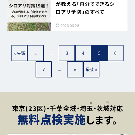
が教える「自分でできるシ
ロアリ予防」のすべて
2026.06.26
...
« 先頭
«
3
4
5
6
...
7
»
最後 »
東京(23区)・千葉全域・
埼玉
・
茨城
対応
無料点検実施
します。