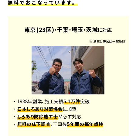
無料でおこなっています。
東京(23区)
千葉
埼玉
茨城
・
・
・
に対応
※ 埼玉と茨城は一部地域
・ 1988年創業、施工実績
5.1万件
突破
・
日本しろあり対策協会
に加盟
・
しろあり防除施工士
が必ず対応
・
無料の床下調査
、工事後
5年間の毎年点検