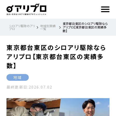
ア
リ
プ
ロ 住
ま
い
を
守
る
シ
東京都台東区のシロアリ駆除なら
ロ
シロアリ駆除のアリ
地域別実績
ア
アリプロ【東京都台東区の実績多
プロ
一覧
リ
数】
駆
除
の
プ
ロ
フ
東京都台東区のシロアリ駆除なら
ェ
ッ
シ
ョ
アリプロ【東京都台東区の実績多
ナ
ル
数】
地域
最終更新日:
2026.07.02