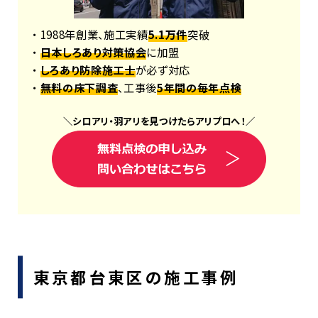
・ 1988年創業、施工実績
5.1万件
突破
・
日本しろあり対策協会
に加盟
・
しろあり防除施工士
が必ず対応
・
無料の床下調査
、工事後
5年間の毎年点検
＼
シロアリ
・
羽アリ
を見つけたら
アリプロ
へ！
／
東京都台東区の施工事例