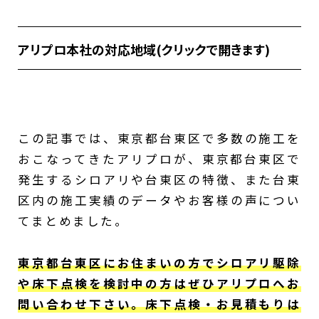
アリプロ本社の対応地域(クリックで開きます)
足立区、江戸川区、葛飾区、墨田区、江東
区、台東区、荒川区、北区、板橋区、豊島
区、文京区、千代田区、中央区、港区、新宿
区、中野区、練馬区、杉並区、世田谷区、目
この記事では、東京都台東区で多数の施工を
黒区、品川区、大田区、渋谷区、埼玉県八潮
おこなってきたアリプロが、東京都台東区で
市、川口市、吉川市、春日部市、さいたま
発生するシロアリや台東区の特徴、また台東
市、越谷市、蕨市、和光市、戸田市、松伏
区内の施工実績のデータやお客様の声につい
町、川越市、富士見市、朝霞市、ふじみ野
てまとめました。
市、草加市、志木市、三芳町、三郷市、新座
市
東京都台東区にお住まいの方でシロアリ駆除
や床下点検を検討中の方はぜひアリプロへお
問い合わせ下さい。床下点検・お見積もりは