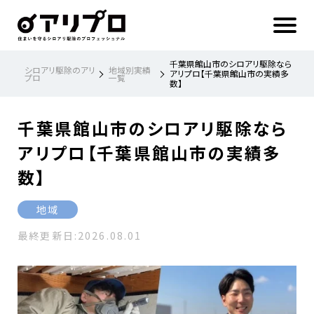
ア
リ
プ
ロ 住
ま
い
を
守
る
シ
千葉県館山市のシロアリ駆除なら
ロ
シロアリ駆除のアリ
地域別実績
ア
アリプロ【千葉県館山市の実績多
プロ
一覧
リ
数】
駆
除
の
プ
ロ
フ
千葉県館山市のシロアリ駆除なら
ェ
ッ
シ
ョ
アリプロ【千葉県館山市の実績多
ナ
ル
数】
地域
最終更新日:
2026.08.01