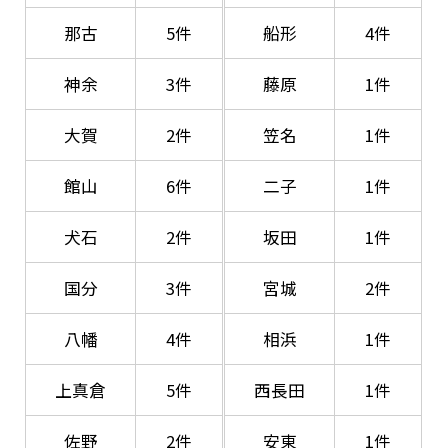
那古
5件
船形
4件
神余
3件
藤原
1件
大賀
2件
笠名
1件
館山
6件
二子
1件
犬石
2件
坂田
1件
国分
3件
宮城
2件
八幡
4件
相浜
1件
上真倉
5件
西長田
1件
佐野
2件
安東
1件