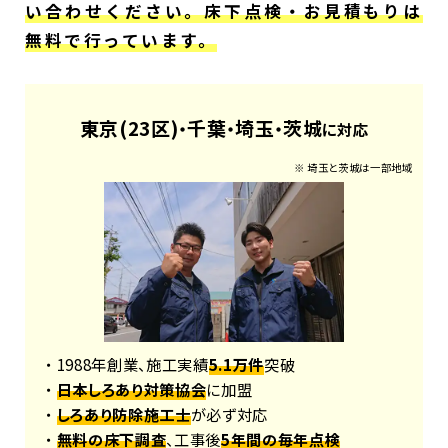
い合わせください。床下点検・お見積もりは
無料で行っています。
東京(23区)
千葉
埼玉
茨城
・
・
・
に対応
※ 埼玉と茨城は一部地域
・ 1988年創業、施工実績
5.1万件
突破
・
日本しろあり対策協会
に加盟
・
しろあり防除施工士
が必ず対応
・
無料の床下調査
、工事後
5年間の毎年点検