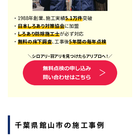
・ 1988年創業、施工実績
5.1万件
突破
・
日本しろあり対策協会
に加盟
・
しろあり防除施工士
が必ず対応
・
無料の床下調査
、工事後
5年間の毎年点検
＼
シロアリ
・
羽アリ
を見つけたら
アリプロ
へ！
／
千葉県館山市の施工事例