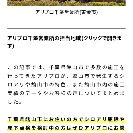
アリプロ千葉営業所(東金市)
アリプロ千葉営業所の担当地域(クリックで開きま
す)
東金市、千葉市緑区、佐倉市、四街道市、
酒々井町、富里市、大網白里市、茂原市、白
この記事では、千葉県館山市で多数の施工を
子町、長生村、一宮町、長南町、睦沢町、多
行ってきたアリプロが、館山市で発生するシ
古町、匝瑳市、旭市、山武市、八街市、芝山
ロアリや館山市の特色、また館山市内の施工
町、九十九里町、横芝光町、大多喜町、いす
実績のデータやお客様の声についてまとめま
み市、千葉市美浜区、千葉市稲毛区、千葉市
した。
中央区、千葉市若葉区、君津市、市原市、木
更津市、御宿町、鴨川市、勝浦市、鋸南町、
千葉県館山市にお住いの方でシロアリ駆除や
袖ケ浦市、館山市、富津市、南房総市
床下点検を検討中の方はぜひアリプロにお問