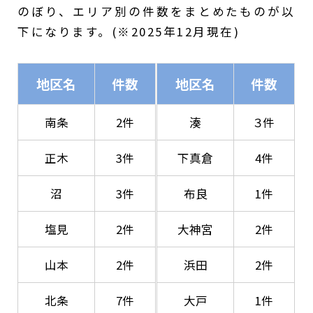
のぼり、エリア別の件数をまとめたものが以
下になります。(※2025年12月現在)
地区名
件数
地区名
件数
南条
2件
湊
３件
正木
3件
下真倉
4件
沼
3件
布良
1件
塩見
2件
大神宮
2件
山本
2件
浜田
2件
北条
7件
大戸
1件