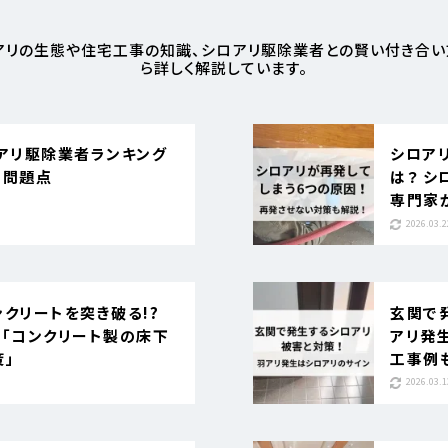
アリの生態や住宅工事の知識、シロアリ駆除業者との賢い付き合
ら詳しく解説しています。
ロアリ駆除業者ランキング
シロア
と問題点
は？ 
専門家
2026.03.2
クリートを突き破る!?
玄関で
い「コンクリート製の床下
アリ発
策」
工事例
2026.03.1