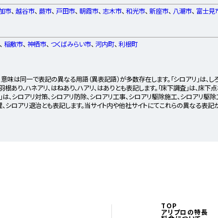
加市
、
越谷市
、
蕨市
、
戸田市
、
朝霞市
、
志木市
、
和光市
、
新座市
、
八潮市
、
富士見
、
稲敷市
、
神栖市
、
つくばみらい市
、
河内町
、
利根町
意味は同一で表記の異なる用語（異表記語）が多数存在します。「シロアリ」は、しろ
、羽根あり、ハネアリ、はねあり、ハアリ、はありとも表記します。「床下調査」は、床下
」は、シロアリ対策、シロアリ防除、シロアリ工事、シロアリ駆除施工、シロアリ駆除
理、シロアリ退治とも表記します。当サイト内や他社サイトにてこれらの異なる表記
TOP
アリプロの特長