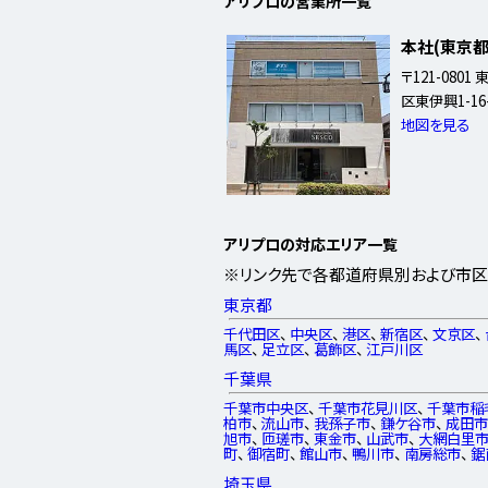
アリプロの営業所一覧
本社(東京
〒121-080
区東伊興1-16
地図を見る
アリプロの対応エリア一覧
※リンク先で各都道府県別および市区
東京都
千代田区
、
中央区
、
港区
、
新宿区
、
文京区
、
馬区
、
足立区
、
葛飾区
、
江戸川区
千葉県
千葉市中央区
、
千葉市花見川区
、
千葉市稲
柏市
、
流山市
、
我孫子市
、
鎌ケ谷市
、
成田
旭市
、
匝瑳市
、
東金市
、
山武市
、
大網白里
町
、
御宿町
、
館山市
、
鴨川市
、
南房総市
、
鋸
埼玉県