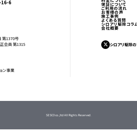
料金について
16-6
保証について
ご利用の流れ
お客様の声
施工事例
よくある質問
シロアリ駆除コラ
会社概要
第1370号
会員 第1315
シロアリ駆除の
ション事業
SESCO
co.,ltd
A
ll
R
ights
R
eserved.