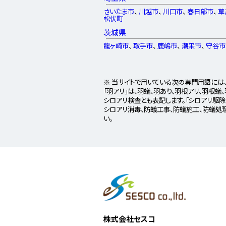
さいたま市
、
川越市
、
川口市
、
春日部市
、
草
松伏町
茨城県
龍ヶ崎市
、
取手市
、
鹿嶋市
、
潮来市
、
守谷市
※ 当サイトで用いている次の専門用語には、
「羽アリ」は、羽蟻、羽あり、羽根アリ、羽根蟻
シロアリ検査とも表記します。「シロアリ駆除
シロアリ消毒、防蟻工事、防蟻施工、防蟻処
い。
株式会社セスコ