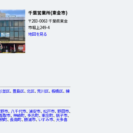
千葉営業所(東金市)
〒283-0063 千葉県東金
市堀上249-4
地図を見る
杉並区
、
豊島区
、
北区
、
荒川区
、
板橋区
、
練
志野市
、
八千代市
、
浦安市
、
松戸市
、
野田市
、
香取市
、
神崎町
、
多古町
、
東庄町
、
銚子市
、
柄町
、
長南町
、
勝浦市
、
いすみ市
、
大多喜