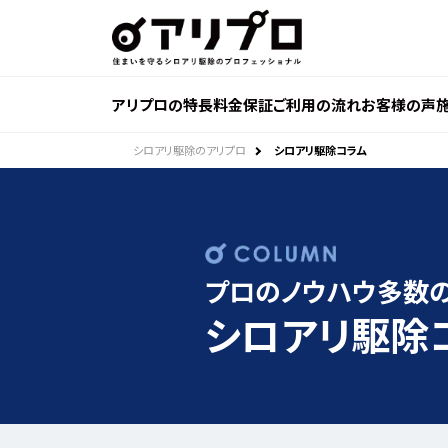
ア
リ
プ
ロ 住
ま
い
を
アリプロの特長
料金
保証
ご利用の流れ
お客様の声
守
る
シ
ロ
シロアリ駆除のアリプロ
シロアリ駆除コラム
ア
リ
駆
除
の
プ
ロ
フ
ェ
プロのノウハウ多数
ッ
シ
ョ
シロアリ駆除
ナ
ル