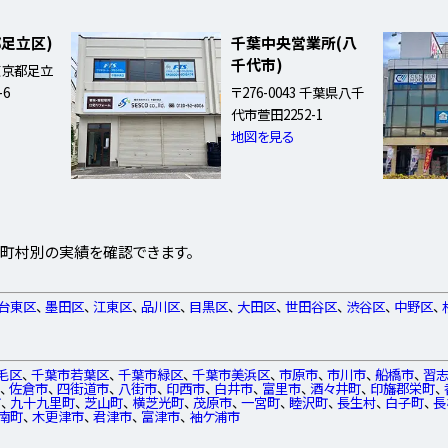
都足立区)
千葉中央営業所(八
千代市)
1 東京都足立
-6
〒276-0043 千葉県八千
代市萱田2252-1
地図を見る
町村別の実績を確認できます。
台東区
、
墨田区
、
江東区
、
品川区
、
目黒区
、
大田区
、
世田谷区
、
渋谷区
、
中野区
、
毛区
、
千葉市若葉区
、
千葉市緑区
、
千葉市美浜区
、
市原市
、
市川市
、
船橋市
、
習
市
、
佐倉市
、
四街道市
、
八街市
、
印西市
、
白井市
、
富里市
、
酒々井町
、
印旛郡栄町
、
市
、
九十九里町
、
芝山町
、
横芝光町
、
茂原市
、
一宮町
、
睦沢町
、
長生村
、
白子町
、
長
南町
、
木更津市
、
君津市
、
富津市
、
袖ケ浦市