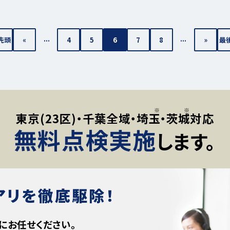
...
...
 先頭
«
4
5
6
7
8
»
最後
東京(23区)・千葉全域・
埼玉
・
茨城
対応
無料点検実施
します。
アリ
を徹底駆除！
に
お任せください。