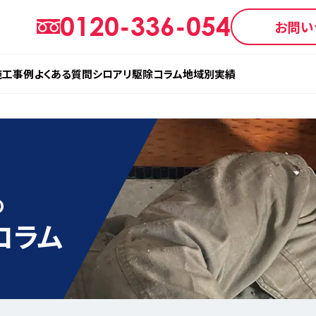
0120-336-054
お問い
施工事例
よくある質問
シロアリ駆除コラム
地域別実績
の
コラム