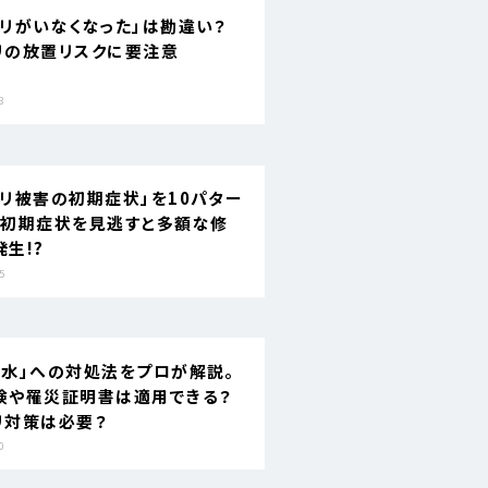
アリがいなくなった」は勘違い？
リの放置リスクに要注意
3
アリ被害の初期症状」を10パター
。初期症状を見逃すと多額な修
生!?
5
浸水」への対処法をプロが解説。
険や罹災証明書は適用できる？
リ対策は必要？
0