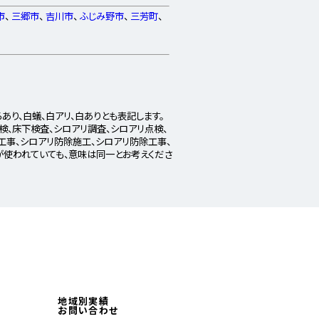
市
、
三郷市
、
吉川市
、
ふじみ野市
、
三芳町
、
あり、白蟻、白アリ、白ありとも表記します。
点検、床下検査、シロアリ調査、シロアリ点検、
工事、シロアリ防除施工、シロアリ防除工事、
が使われていても、意味は同一とお考えくださ
地域別実績
お問い合わせ