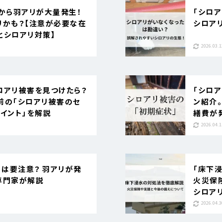
から羽アリが大量発生！
「シロ
リかも？【注意が必要な在
シロア
とシロアリ対策】
2026.03.1
ロアリ被害を見つけたら？
「シロ
前の「シロアリ被害のセ
ン紹介
イント」を解説
繕費が発
2026.04.1
」は要注意？ 羽アリが発
「床下
専門家が解説
火災保
シロア
2026.04.3