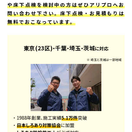
や床下点検を検討中の方はぜひアリプロへお
問い合わせ下さい。床下点検・お見積もりは
無料でおこなっています。
東京(23区)
千葉
埼玉
茨城
・
・
・
に対応
※ 埼玉と茨城は一部地域
・ 1988年創業、施工実績
5.1万件
突破
・
日本しろあり対策協会
に加盟