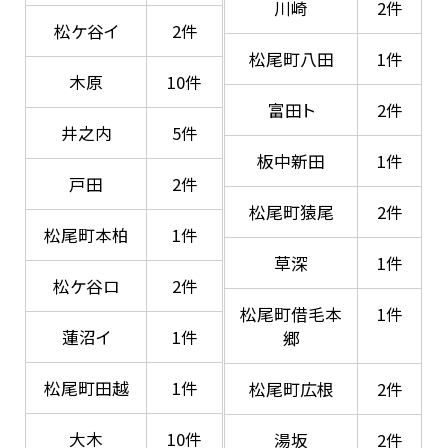
川崎
2件
松ケ谷イ
2件
松尾町八田
1件
木原
10件
富田ト
2件
井之内
5件
板中新田
1件
戸田
2件
松尾町猿尾
2件
松尾町本柏
1件
草深
1件
松ケ谷ロ
2件
松尾町借毛本
1件
蓮沼イ
1件
郷
松尾町田越
1件
松尾町広根
2件
大木
10件
湯坂
2件