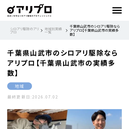
ア
リ
プ
ロ 住
ま
い
を
守
る
シ
千葉県山武市のシロアリ駆除なら
ロ
シロアリ駆除のアリ
地域別実績
ア
アリプロ【千葉県山武市の実績多
プロ
一覧
リ
数】
駆
除
の
プ
ロ
フ
千葉県山武市のシロアリ駆除なら
ェ
ッ
シ
ョ
アリプロ【千葉県山武市の実績多
ナ
ル
数】
地域
最終更新日:
2026.07.02