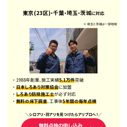
東京(23区)
千葉
埼玉
茨城
・
・
・
に対応
※ 埼玉と茨城は一部地域
・ 1988年創業、施工実績
5.1万件
突破
・
日本しろあり対策協会
に加盟
・
しろあり防除施工士
が必ず対応
・
無料の床下調査
、工事後
5年間の毎年点検
＼
シロアリ
・
羽アリ
を見つけたら
アリプロ
へ！
／