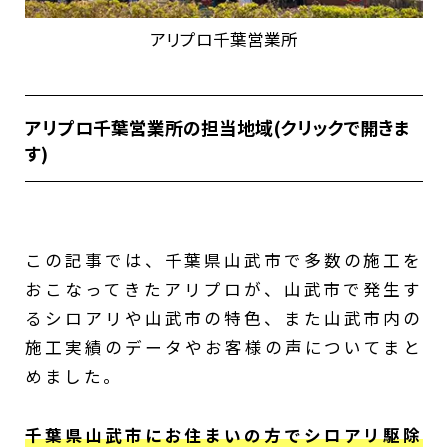
アリプロ千葉営業所
アリプロ千葉営業所の担当地域(クリックで開きま
す)
東金市、千葉市緑区、佐倉市、四街道市、
酒々井町、富里市、大網白里市、茂原市、白
子町、長生村、一宮町、長南町、睦沢町、多
この記事では、千葉県山武市で多数の施工を
古町、匝瑳市、旭市、山武市、八街市、芝山
おこなってきたアリプロが、山武市で発生す
町、九十九里町、横芝光町、大多喜町、いす
るシロアリや山武市の特色、また山武市内の
み市、千葉市美浜区、千葉市稲毛区、千葉市
施工実績のデータやお客様の声についてまと
中央区、千葉市若葉区、君津市、市原市、木
めました。
更津市、御宿町、鴨川市、勝浦市、鋸南町、
袖ケ浦市、館山市、富津市、南房総市
千葉県山武市にお住まいの方でシロアリ駆除