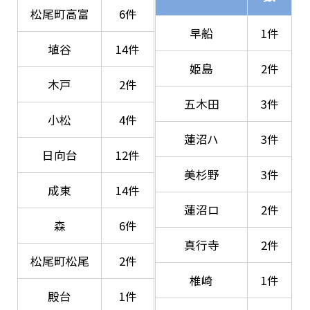
松尾町高富
6件
早船
1件
埴谷
14件
姫島
2件
木戸
2件
五木田
3件
小松
4件
蓮沼ハ
3件
日向台
12件
美杉野
3件
成東
14件
蓮沼ロ
2件
森
6件
真行寺
2件
松尾町松尾
2件
椎崎
1件
殿台
1件