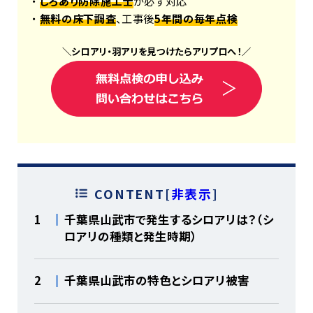
・
しろあり防除施工士
が必ず対応
・
無料の床下調査
、工事後
5年間の毎年点検
＼
シロアリ
・
羽アリ
を見つけたら
アリプロ
へ！
／
CONTENT
[
非表示
]
1
千葉県山武市で発生するシロアリは？（シ
ロアリの種類と発生時期）
2
千葉県山武市の特色とシロアリ被害