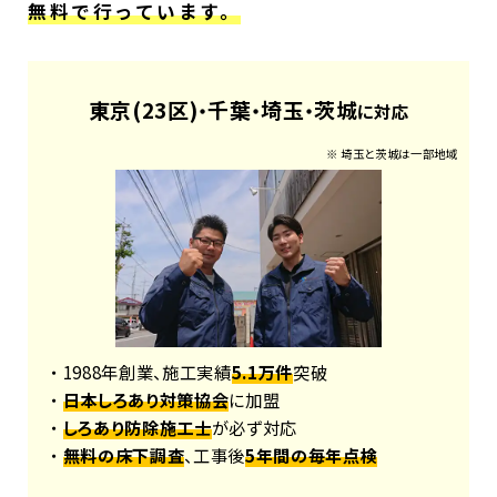
無料で行っています。
東京(23区)
千葉
埼玉
茨城
・
・
・
に対応
※ 埼玉と茨城は一部地域
・ 1988年創業、施工実績
5.1万件
突破
・
日本しろあり対策協会
に加盟
・
しろあり防除施工士
が必ず対応
・
無料の床下調査
、工事後
5年間の毎年点検