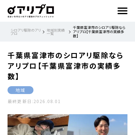
ア
リ
プ
ロ 住
ま
い
を
守
る
シ
千葉県富津市のシロアリ駆除なら
ロ
シロアリ駆除のアリ
地域別実績
ア
アリプロ【千葉県富津市の実績多
プロ
一覧
リ
数】
駆
除
の
プ
ロ
フ
千葉県富津市のシロアリ駆除なら
ェ
ッ
シ
ョ
アリプロ【千葉県富津市の実績多
ナ
ル
数】
地域
最終更新日:
2026.08.01