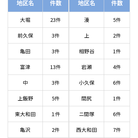
地区名
件数
地区名
件数
大堀
23件
湊
5件
前久保
3件
上
2件
亀田
3件
相野谷
1件
富津
13件
岩瀬
4件
中
3件
小久保
6件
上飯野
5件
間尻
1件
東大和田
１件
ニ間塚
6件
亀沢
2件
西大和田
7件