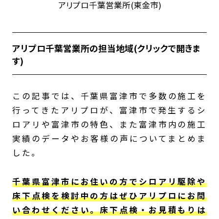
アリプロ千葉営業所(東金市)
アリプロ千葉営業所の担当地域(クリックで開きま
す)
東金市、千葉市緑区、佐倉市、四街道市、
酒々井町、富里市、大網白里市、茂原市、白
この記事では、千葉県富津市で多数の施工を
子町、長生村、一宮町、長南町、睦沢町、多
行ってきたアリプロが、富津市で発生するシ
古町、匝瑳市、旭市、山武市、八街市、芝山
ロアリや富津市の特色、また富津市内の施工
町、九十九里町、横芝光町、大多喜町、いす
実績のデータやお客様の声についてまとめま
み市、千葉市美浜区、千葉市稲毛区、千葉市
した。
中央区、千葉市若葉区、君津市、市原市、木
更津市、御宿町、鴨川市、勝浦市、鋸南町、
千葉県富津市にお住いの方でシロアリ駆除や
袖ケ浦市、館山市、富津市、南房総市
床下点検を検討中の方はぜひアリプロにお問
い合わせください。床下点検・お見積もりは