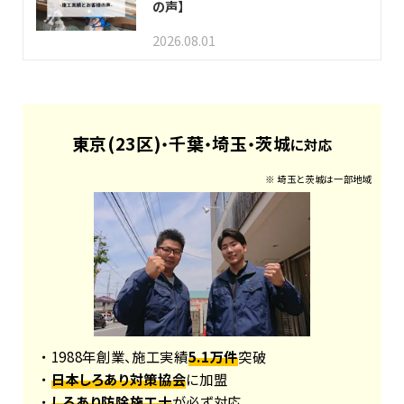
の声】
2026.08.01
東京(23区)
千葉
埼玉
茨城
・
・
・
に対応
※ 埼玉と茨城は一部地域
・ 1988年創業、施工実績
5.1万件
突破
・
日本しろあり対策協会
に加盟
・
しろあり防除施工士
が必ず対応