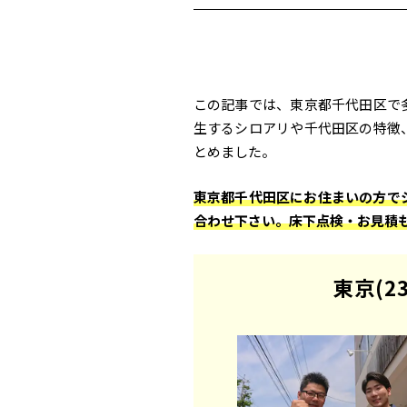
足立区、江戸川区、葛飾区、
京区、千代田区、中央区、港
川区、大田区、渋谷区、埼玉
蕨市、和光市、戸田市、松伏
市、三芳町、三郷市、新座市
この記事では、東京都千代田区で
生するシロアリや千代田区の特徴
とめました。
東京都千代田区にお住まいの方で
合わせ下さい。床下点検・お見積
東京(2