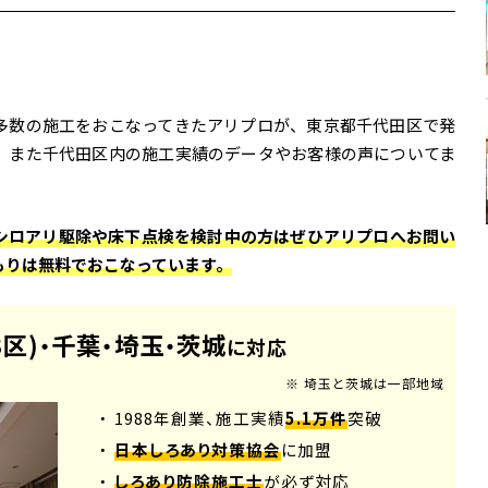
墨田区、江東区、台東区、荒川区、北区、板橋区、豊島区、文
区、新宿区、中野区、練馬区、杉並区、世田谷区、目黒区、品
県八潮市、川口市、吉川市、春日部市、さいたま市、越谷市、
町、川越市、富士見市、朝霞市、ふじみ野市、草加市、志木
多数の施工をおこなってきたアリプロが、東京都千代田区で発
、また千代田区内の施工実績のデータやお客様の声についてま
シロアリ駆除や床下点検を検討中の方はぜひアリプロへお問い
もりは無料でおこなっています。
3区)
千葉
埼玉
茨城
・
・
・
に対応
※ 埼玉と茨城は一部地域
・ 1988年創業、施工実績
5.1万件
突破
・
日本しろあり対策協会
に加盟
・
しろあり防除施工士
が必ず対応