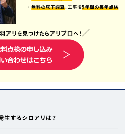
・
無料の床下調査
、工事後
5年間の毎年点検
／
羽アリ
アリプロ
を見つけたら
へ！
発生するシロアリは？