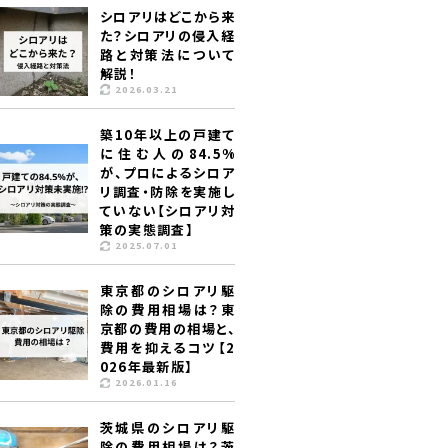
シロアリはどこから来
た？シロアリの侵入経
路と対策法について
解説！
2026.03.21
築10年以上の戸建て
に住む人の84.5%
が、プロによるシロア
リ調査・防除を実施し
ていない【シロアリ対
策の実態調査】
2025.07.01
東京都のシロアリ駆
除の費用相場は？東
京都の費用の相場と、
費用を抑えるコツ【2
026年最新版】
2026.01.16
茨城県のシロアリ駆
除の費用相場は？茨