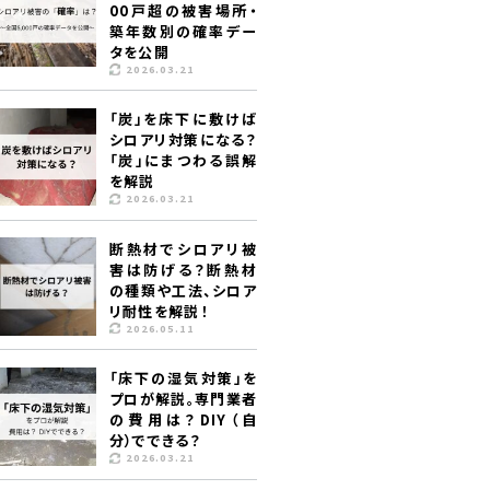
00戸超の被害場所・
築年数別の確率デー
タを公開
2026.03.21
「炭」を床下に敷けば
シロアリ対策になる？
「炭」にまつわる誤解
を解説
2026.03.21
断熱材でシロアリ被
害は防げる？断熱材
の種類や工法、シロア
リ耐性を解説！
2026.05.11
「床下の湿気対策」を
プロが解説。専門業者
の費用は？DIY（自
分）でできる？
2026.03.21