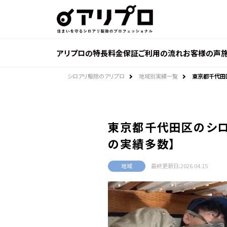
ア
リ
プ
ロ 住
ま
い
を
アリプロの特長
料金
保証
ご利用の流れ
お客様の声
守
る
シ
ロ
シロアリ駆除のアリプロ
地域別実績一覧
東京都千代田
ア
リ
駆
除
の
プ
ロ
東京都千代田区のシロ
フ
ェ
の実績多数】
ッ
シ
ョ
ナ
地域
最終更新日:
2026.04.15
ル