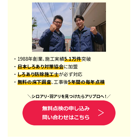
・ 1988年創業、施工実績
5.1万件
突破
・
日本しろあり対策協会
に加盟
・
しろあり防除施工士
が必ず対応
・
無料の床下調査
、工事後
5年間の毎年点検
＼
シロアリ
・
羽アリ
を見つけたら
アリプロ
へ！
／