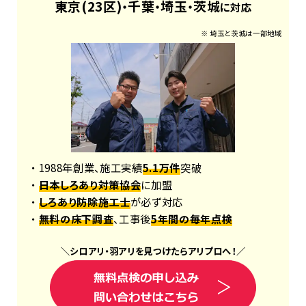
東京(23区)
千葉
埼玉
茨城
・
・
・
に対応
※ 埼玉と茨城は一部地域
・ 1988年創業、施工実績
5.1万件
突破
・
日本しろあり対策協会
に加盟
・
しろあり防除施工士
が必ず対応
・
無料の床下調査
、工事後
5年間の毎年点検
＼
シロアリ
・
羽アリ
を見つけたら
アリプロ
へ！
／