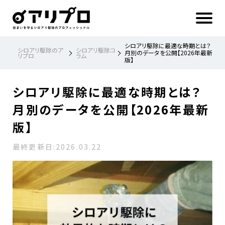
ア
リ
プ
ロ 住
ま
い
を
守
る
シ
シロアリ駆除に最適な時期とは？
ロ
シロアリ駆除のア
シロアリ駆除コ
ア
月別のデータを公開【2026年最新
リプロ
ラム
リ
版】
駆
除
の
プ
ロ
フ
シロアリ駆除に最適な時期とは？
ェ
ッ
シ
ョ
月別のデータを公開【2026年最新
ナ
ル
版】
最終更新日:
2026.03.22