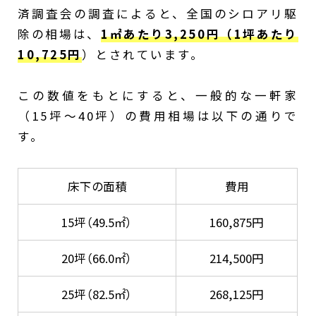
コメリ
済調査会の調査によると、全国のシロアリ駆
DCM
除の相場は、
1㎡あたり3,250円（1坪あたり
コーナン
10,725円
）とされています。
サンキョークリーンサービス
雨宮
この数値をもとにすると、一般的な一軒家
シロアリ1番
（15坪〜40坪）の費用相場は以下の通りで
クジョリア
す。
三共リメイク
木材保存センター
床下の面積
費用
三共クリーンシステム
15坪（49.5㎡）
160,875円
20坪（66.0㎡）
214,500円
25坪（82.5㎡）
268,125円