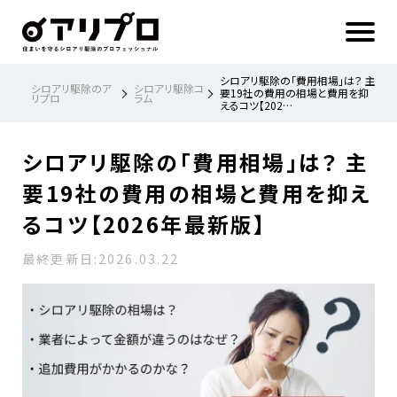
ア
リ
プ
ロ 住
ま
い
を
守
る
シ
シロアリ駆除の「費用相場」は？ 主
ロ
シロアリ駆除のア
シロアリ駆除コ
ア
要19社の費用の相場と費用を抑
リプロ
ラム
リ
えるコツ【202…
駆
除
の
プ
ロ
フ
シロアリ駆除の「費用相場」は？ 主
ェ
ッ
シ
ョ
要19社の費用の相場と費用を抑え
ナ
ル
るコツ【2026年最新版】
最終更新日:
2026.03.22