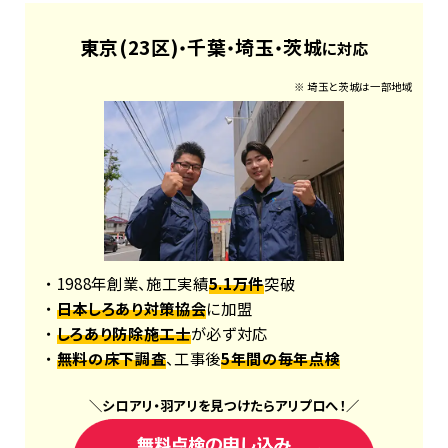
東京(23区)
千葉
埼玉
茨城
・
・
・
に対応
※ 埼玉と茨城は一部地域
・ 1988年創業、施工実績
5.1万件
突破
・
日本しろあり対策協会
に加盟
・
しろあり防除施工士
が必ず対応
・
無料の床下調査
、工事後
5年間の毎年点検
＼
シロアリ
・
羽アリ
を見つけたら
アリプロ
へ！
／