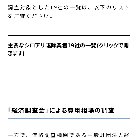
調査対象とした19社の一覧は、以下のリスト
をご覧ください。
主要なシロアリ駆除業者19社の一覧(クリックで開
きます)
シロアリ110番
みんなのシロアリ駆除屋さん
シロアリ駆除の窓口（ROY）
シロアリ駆除お助け隊
アサンテ
サニックス
「経済調査会」による費用相場の調査
ダスキン
ピコイ
カインズ
一方で、価格調査機関である一般財団法人経