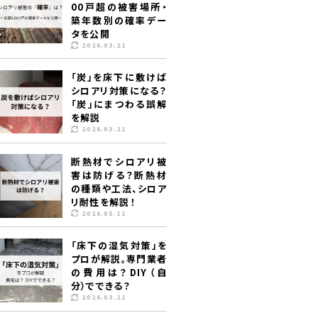
00戸超の被害場所・
築年数別の確率デー
タを公開
2026.03.21
「炭」を床下に敷けば
シロアリ対策になる？
「炭」にまつわる誤解
を解説
2026.03.21
断熱材でシロアリ被
害は防げる？断熱材
の種類や工法、シロア
リ耐性を解説！
2026.05.11
「床下の湿気対策」を
プロが解説。専門業者
の費用は？DIY（自
分）でできる？
2026.03.21