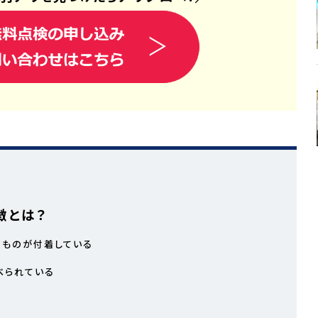
徴とは？
なものが付着している
べられている
た