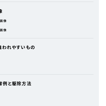
像
の画像
の画像
違われやすいもの
害例と駆除方法