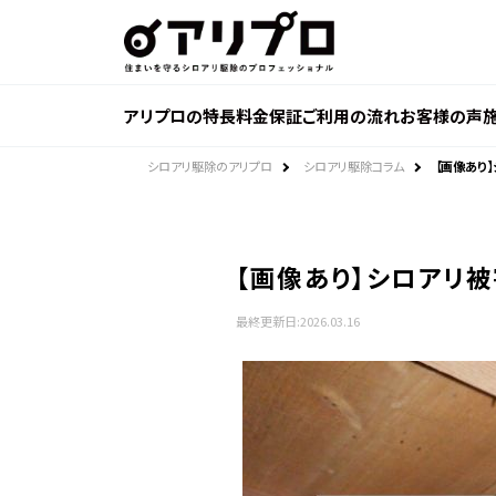
ア
リ
プ
ロ 住
ま
い
を
アリプロの特長
料金
保証
ご利用の流れ
お客様の声
守
る
シ
ロ
シロアリ駆除のアリプロ
シロアリ駆除コラム
【画像あり
ア
リ
駆
除
の
プ
ロ
【画像あり】シロアリ
フ
ェ
ッ
最終更新日:
2026.03.16
シ
ョ
ナ
ル