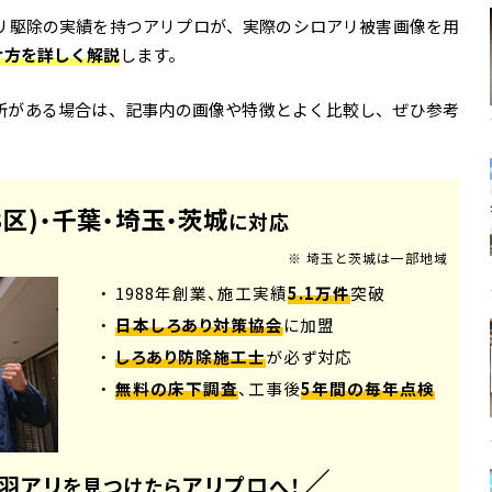
アリ駆除の実績を持つアリプロが、実際のシロアリ被害画像を用
け方を詳しく解説
します。
所がある場合は、記事内の画像や特徴とよく比較し、ぜひ参考
3区)
千葉
埼玉
茨城
・
・
・
に対応
※ 埼玉と茨城は一部地域
・ 1988年創業、施工実績
5.1万件
突破
・
日本しろあり対策協会
に加盟
・
しろあり防除施工士
が必ず対応
・
無料の床下調査
、工事後
5年間の毎年点検
／
羽アリ
アリプロ
を見つけたら
へ！