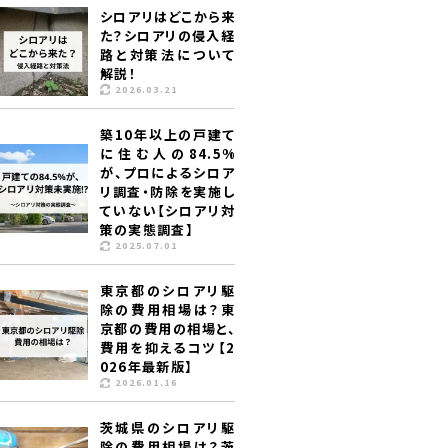
シロアリはどこから来
た？シロアリの侵入経
路と対策法について
解説！
2026.03.21
築10年以上の戸建て
に住む人の84.5%
が、プロによるシロア
リ調査・防除を実施し
ていない【シロアリ対
策の実態調査】
2025.07.01
東京都のシロアリ駆
除の費用相場は？東
京都の費用の相場と、
費用を抑えるコツ【2
026年最新版】
2026.01.16
茨城県のシロアリ駆
除の費用相場は？茨