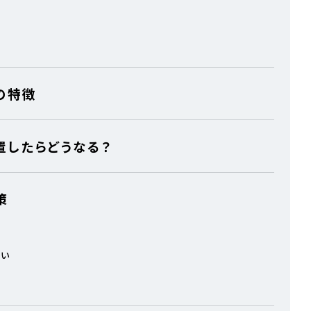
の特徴
置したらどうなる？
策
ない