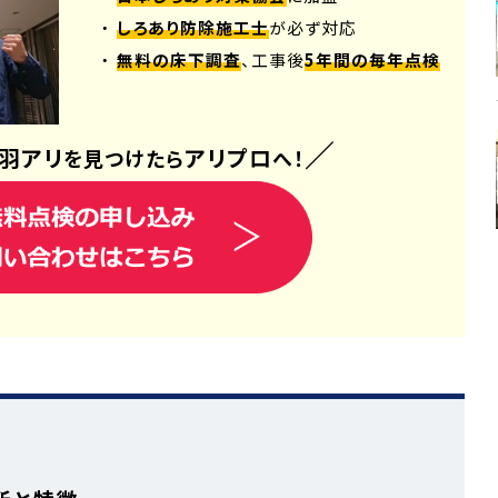
・
しろあり防除施工士
が必ず対応
・
無料の床下調査
、工事後
5年間の毎年点検
／
羽アリ
アリプロ
を見つけたら
へ！