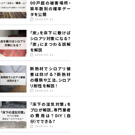
00戸超の被害場所・
築年数別の確率デー
タを公開
2026.03.21
「炭」を床下に敷けば
シロアリ対策になる？
「炭」にまつわる誤解
を解説
2026.03.21
断熱材でシロアリ被
害は防げる？断熱材
の種類や工法、シロア
リ耐性を解説！
2026.05.11
「床下の湿気対策」を
プロが解説。専門業者
の費用は？DIY（自
分）でできる？
2026.03.21