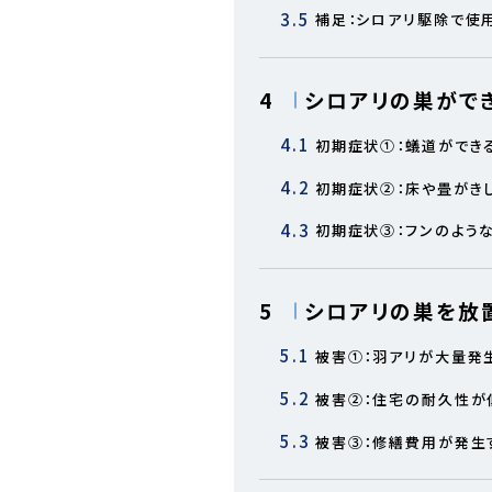
3.5
補足：シロアリ駆除で使
4
シロアリの巣がで
4.1
初期症状①：蟻道ができ
4.2
初期症状②：床や畳がき
4.3
初期症状③：フンのよう
5
シロアリの巣を放
5.1
被害①：羽アリが大量発
5.2
被害②：住宅の耐久性が
5.3
被害③：修繕費用が発生