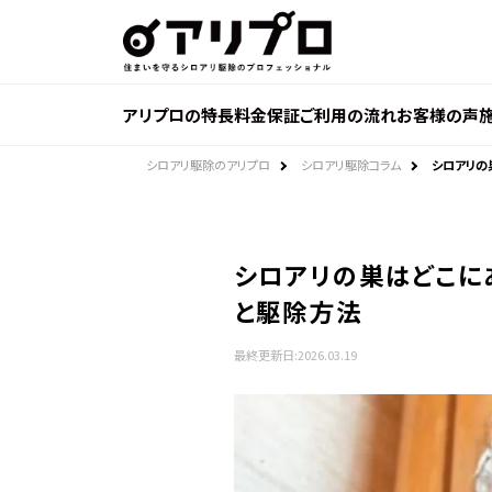
ア
リ
プ
ロ 住
ま
い
を
アリプロの特長
料金
保証
ご利用の流れ
お客様の声
守
る
シ
ロ
シロアリ駆除のアリプロ
シロアリ駆除コラム
シロアリの
ア
リ
駆
除
の
プ
ロ
シロアリの巣はどこに
フ
ェ
と駆除方法
ッ
シ
ョ
最終更新日:
2026.03.19
ナ
ル