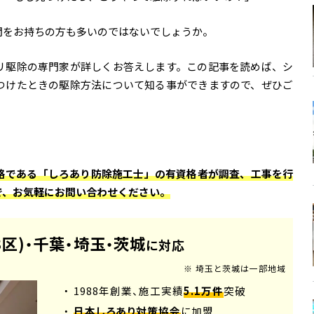
問をお持ちの方も多いのではないでしょうか。
リ駆除の専門家が詳しくお答えします。この記事を読めば、シ
つけたときの駆除方法について知る事ができますので、ぜひご
格である「しろあり防除施工士」の有資格者が調査、工事を行
で、お気軽にお問い合わせください。
3区)
千葉
埼玉
茨城
・
・
・
に対応
※ 埼玉と茨城は一部地域
・ 1988年創業、施工実績
5.1万件
突破
・
日本しろあり対策協会
に加盟