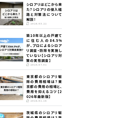
シロアリはどこから来
た？シロアリの侵入経
路と対策法について
解説！
2026.03.21
築10年以上の戸建て
に住む人の84.5%
が、プロによるシロア
リ調査・防除を実施し
ていない【シロアリ対
策の実態調査】
2025.07.01
東京都のシロアリ駆
除の費用相場は？東
京都の費用の相場と、
費用を抑えるコツ【2
026年最新版】
2026.01.16
茨城県のシロアリ駆
除の費用相場は？茨