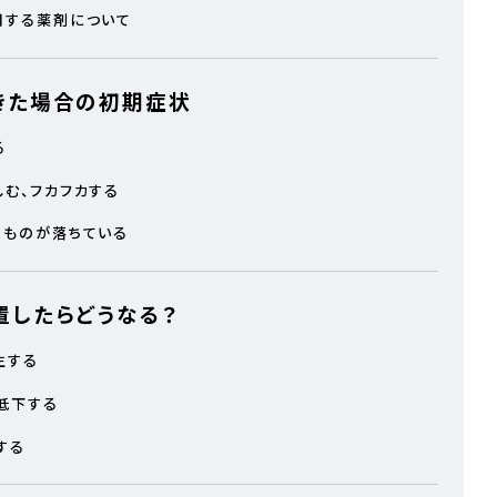
用する薬剤について
きた場合の初期症状
る
しむ、フカフカする
なものが落ちている
置したらどうなる？
生する
低下する
する