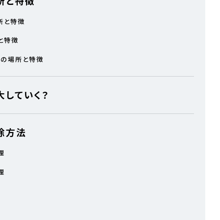
所と特徴
所と特徴
と特徴
リの場所と特徴
大していく？
除方法
理
理