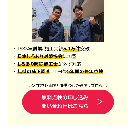
・ 1988年創業、施工実績
5.1万件
突破
・
日本しろあり対策協会
に加盟
・
しろあり防除施工士
が必ず対応
・
無料の床下調査
、工事後
5年間の毎年点検
＼
シロアリ
・
羽アリ
を見つけたら
アリプロ
へ！
／