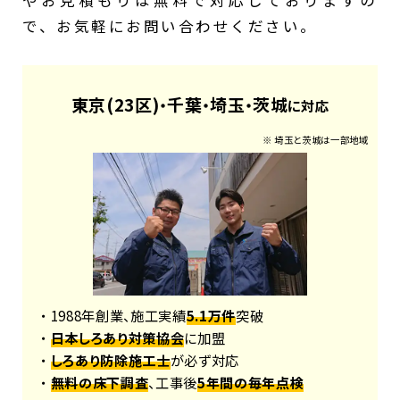
で、お気軽にお問い合わせください。
東京(23区)
千葉
埼玉
茨城
・
・
・
に対応
※ 埼玉と茨城は一部地域
・ 1988年創業、施工実績
5.1万件
突破
・
日本しろあり対策協会
に加盟
・
しろあり防除施工士
が必ず対応
・
無料の床下調査
、工事後
5年間の毎年点検