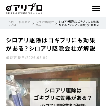
ア
リ
プ
ロ 住
ま
い
を
守
る
シ
シロアリ駆除はゴキブリにも効果
シロアリ駆除のア
シロアリ駆除コ
ロ
リプロ
ラム
ア
がある？シロアリ駆除会社が解説
リ
駆
除
の
プ
ロ
シロアリ駆除はゴキブリにも効果
フ
ェ
ッ
シ
がある？シロアリ駆除会社が解説
ョ
ナ
ル
最終更新日:
2026.03.09