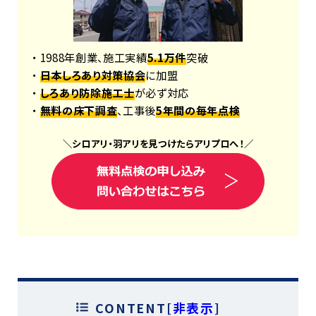
・ 1988年創業、施工実績
5.1万件
突破
・
日本しろあり対策協会
に加盟
・
しろあり防除施工士
が必ず対応
・
無料の床下調査
、工事後
5年間の毎年点検
＼
シロアリ
・
羽アリ
を見つけたら
アリプロ
へ！
／
CONTENT
[
非表示
]