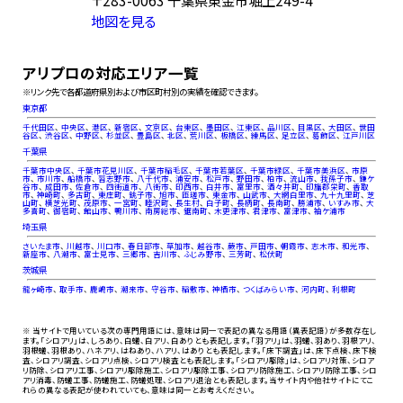
地図を見る
アリプロの対応エリア一覧
※リンク先で各都道府県別および市区町村別の実績を確認できます。
東京都
千代田区
、
中央区
、
港区
、
新宿区
、
文京区
、
台東区
、
墨田区
、
江東区
、
品川区
、
目黒区
、
大田区
、
世田
谷区
、
渋谷区
、
中野区
、
杉並区
、
豊島区
、
北区
、
荒川区
、
板橋区
、
練馬区
、
足立区
、
葛飾区
、
江戸川区
千葉県
千葉市中央区
、
千葉市花見川区
、
千葉市稲毛区
、
千葉市若葉区
、
千葉市緑区
、
千葉市美浜区
、
市原
市
、
市川市
、
船橋市
、
習志野市
、
八千代市
、
浦安市
、
松戸市
、
野田市
、
柏市
、
流山市
、
我孫子市
、
鎌ケ
谷市
、
成田市
、
佐倉市
、
四街道市
、
八街市
、
印西市
、
白井市
、
富里市
、
酒々井町
、
印旛郡栄町
、
香取
市
、
神崎町
、
多古町
、
東庄町
、
銚子市
、
旭市
、
匝瑳市
、
東金市
、
山武市
、
大網白里市
、
九十九里町
、
芝
山町
、
横芝光町
、
茂原市
、
一宮町
、
睦沢町
、
長生村
、
白子町
、
長柄町
、
長南町
、
勝浦市
、
いすみ市
、
大
多喜町
、
御宿町
、
館山市
、
鴨川市
、
南房総市
、
鋸南町
、
木更津市
、
君津市
、
富津市
、
袖ケ浦市
埼玉県
さいたま市
、
川越市
、
川口市
、
春日部市
、
草加市
、
越谷市
、
蕨市
、
戸田市
、
朝霞市
、
志木市
、
和光市
、
新座市
、
八潮市
、
富士見市
、
三郷市
、
吉川市
、
ふじみ野市
、
三芳町
、
松伏町
茨城県
龍ヶ崎市
、
取手市
、
鹿嶋市
、
潮来市
、
守谷市
、
稲敷市
、
神栖市
、
つくばみらい市
、
河内町
、
利根町
※ 当サイトで用いている次の専門用語には、意味は同一で表記の異なる用語（異表記語）が多数存在し
ます。「シロアリ」は、しろあり、白蟻、白アリ、白ありとも表記します。「羽アリ」は、羽蟻、羽あり、羽根アリ、
羽根蟻、羽根あり、ハネアリ、はねあり、ハアリ、はありとも表記します。「床下調査」は、床下点検、床下検
査、シロアリ調査、シロアリ点検、シロアリ検査とも表記します。「シロアリ駆除」は、シロアリ対策、シロア
リ防除、シロアリ工事、シロアリ駆除施工、シロアリ駆除工事、シロアリ防除施工、シロアリ防除工事、シロ
アリ消毒、防蟻工事、防蟻施工、防蟻処理、シロアリ退治とも表記します。当サイト内や他社サイトにてこ
れらの異なる表記が使われていても、意味は同一とお考えください。