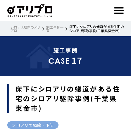
ア
リ
プ
ロ 住
ま
い
を
守
る
シ
床下にシロアリの蟻道がある住宅の
シロアリ駆除のアリ
施工事例一
ロ
プロ
覧
ア
シロアリ駆除事例(千葉県東金市)
リ
駆
除
の
プ
ロ
施工事例
フ
ェ
ッ
17
シ
CASE
ョ
ナ
ル
床下にシロアリの蟻道がある住
宅のシロアリ駆除事例(千葉県
東金市)
シロアリの駆除・予防