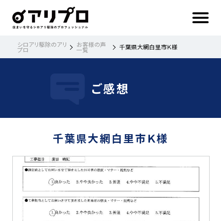
ア
リ
プ
ロ 住
ま
い
を
守
る
シ
シロアリ駆除のアリ
お客様の声
千葉県大網白里市Ｋ様
ロ
プロ
一覧
ア
リ
駆
除
の
プ
ロ
フ
ご感想
ェ
ッ
シ
ョ
ナ
ル
千葉県大網白里市Ｋ様