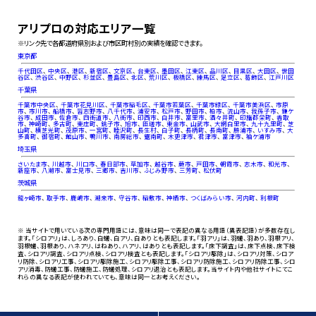
アリプロの対応エリア一覧
※リンク先で各都道府県別および市区町村別の実績を確認できます。
東京都
千代田区
、
中央区
、
港区
、
新宿区
、
文京区
、
台東区
、
墨田区
、
江東区
、
品川区
、
目黒区
、
大田区
、
世田
谷区
、
渋谷区
、
中野区
、
杉並区
、
豊島区
、
北区
、
荒川区
、
板橋区
、
練馬区
、
足立区
、
葛飾区
、
江戸川区
千葉県
千葉市中央区
、
千葉市花見川区
、
千葉市稲毛区
、
千葉市若葉区
、
千葉市緑区
、
千葉市美浜区
、
市原
市
、
市川市
、
船橋市
、
習志野市
、
八千代市
、
浦安市
、
松戸市
、
野田市
、
柏市
、
流山市
、
我孫子市
、
鎌ケ
谷市
、
成田市
、
佐倉市
、
四街道市
、
八街市
、
印西市
、
白井市
、
富里市
、
酒々井町
、
印旛郡栄町
、
香取
市
、
神崎町
、
多古町
、
東庄町
、
銚子市
、
旭市
、
匝瑳市
、
東金市
、
山武市
、
大網白里市
、
九十九里町
、
芝
山町
、
横芝光町
、
茂原市
、
一宮町
、
睦沢町
、
長生村
、
白子町
、
長柄町
、
長南町
、
勝浦市
、
いすみ市
、
大
多喜町
、
御宿町
、
館山市
、
鴨川市
、
南房総市
、
鋸南町
、
木更津市
、
君津市
、
富津市
、
袖ケ浦市
埼玉県
さいたま市
、
川越市
、
川口市
、
春日部市
、
草加市
、
越谷市
、
蕨市
、
戸田市
、
朝霞市
、
志木市
、
和光市
、
新座市
、
八潮市
、
富士見市
、
三郷市
、
吉川市
、
ふじみ野市
、
三芳町
、
松伏町
茨城県
龍ヶ崎市
、
取手市
、
鹿嶋市
、
潮来市
、
守谷市
、
稲敷市
、
神栖市
、
つくばみらい市
、
河内町
、
利根町
※ 当サイトで用いている次の専門用語には、意味は同一で表記の異なる用語（異表記語）が多数存在し
ます。「シロアリ」は、しろあり、白蟻、白アリ、白ありとも表記します。「羽アリ」は、羽蟻、羽あり、羽根アリ、
羽根蟻、羽根あり、ハネアリ、はねあり、ハアリ、はありとも表記します。「床下調査」は、床下点検、床下検
査、シロアリ調査、シロアリ点検、シロアリ検査とも表記します。「シロアリ駆除」は、シロアリ対策、シロア
リ防除、シロアリ工事、シロアリ駆除施工、シロアリ駆除工事、シロアリ防除施工、シロアリ防除工事、シロ
アリ消毒、防蟻工事、防蟻施工、防蟻処理、シロアリ退治とも表記します。当サイト内や他社サイトにてこ
れらの異なる表記が使われていても、意味は同一とお考えください。